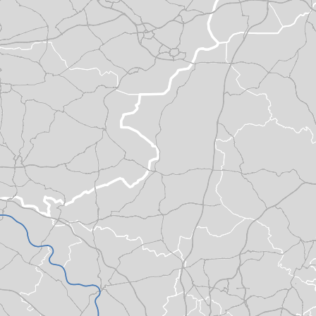
ultimodale Datendrehscheibe N
Die S-Bahn Rheinland kommt
Pressemeldungen Partner
Grundlagenuntersuchung Mobilitä
Förderprogramme
Pressekontakte
go.Update – Newsletter