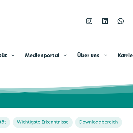
Instagram
LinkedIn
What
ität
Medienportal
Über uns
Karri
tät
Wichtigste Erkenntnisse
Downloadbereich