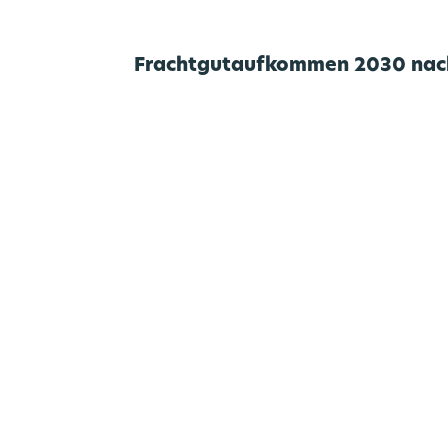
Frachtgutaufkommen 2030 nach
M