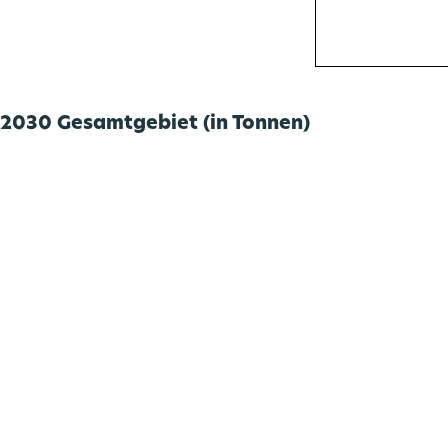
Grundlagenuntersuchung Mobilitä
Förderprogramme
Pressekontakte
go.Update – Newsletter
030 Gesamtgebiet (in Tonnen)