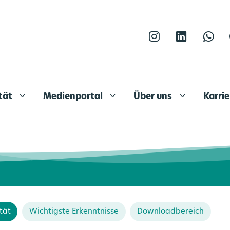
Instagram
LinkedIn
What
ität
Medienportal
Über uns
Karri
tät
Wichtigste Erkenntnisse
Downloadbereich