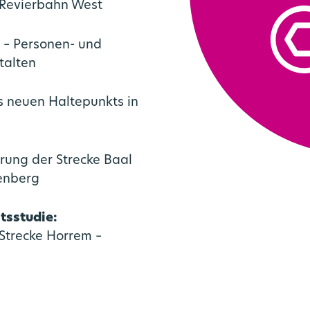
 Revierbahn West
– Personen- und
talten
s neuen Haltepunkts in
erung der Strecke
Baal
enberg
sstudie:
Strecke
Horrem –