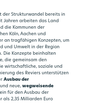
t der Strukturwandel bereits in
it Jahren arbeiten das Land
nd die Kommunen der
chen Köln, Aachen und
 an tragfähigen Konzepten, um
nd und Umwelt in der Region
. Die Konzepte beinhalten
lan
kte, die gemeinsam den
e wirtschaftliche, soziale und
 NRW
ierung des Reviers unterstützen
er
Ausbau der
und neue,
wegweisende
tät
llein für den Ausbau der
 als 2,35 Milliarden Euro