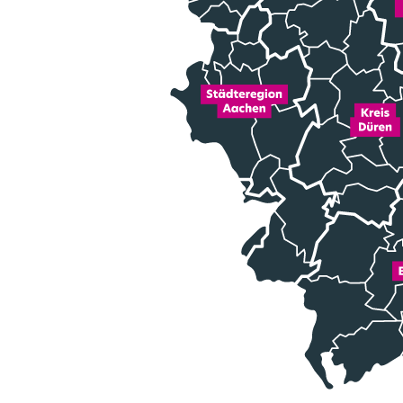
Mo
Mul
Gr