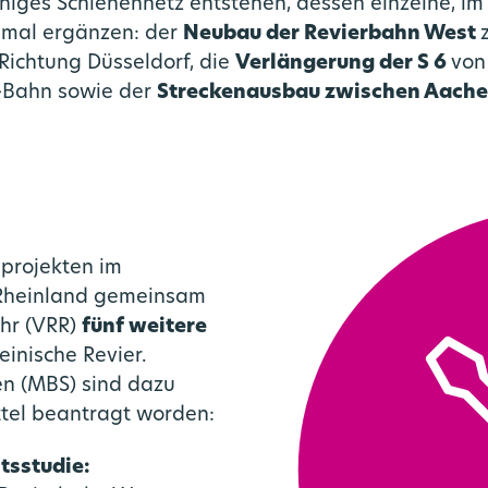
fähiges Schienennetz entstehen, dessen einzelne, i
timal ergänzen: der
Neubau der Revierbahn West
 Richtung Düsseldorf, die
Verlängerung der S 6
von
S-Bahn sowie der
Streckenausbau zwischen Aache
nprojekten im
.Rheinland gemeinsam
hr (VRR)
fünf weitere
einische Revier.
n (MBS) sind dazu
ttel beantragt worden:
sstudie: