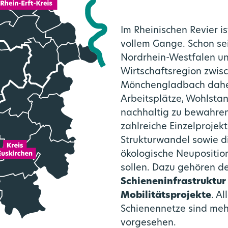
Bahnknoten Aachen
Verkehrsprodukte
Veranstaltungen
Zweckverband
Park and Ride
Benefits
Im Rheinischen Revier is
vollem Gange. Schon se
Regionale Konzepte
Rheinisches Revier
Verkehrsqualität
LinkedIn News
go.Synergie
Nordrhein-Westfalen u
Wirtschaftsregion zwis
Mönchengladbach daher
SPNV-Vergabeverfahren
Video- und Bildmaterial
Zukunftsmobilität
Gremien
Arbeitsplätze, Wohlsta
nachhaltig zu bewahren
bilitätsplan / Nahverkehrsp
Publikationen
CoKo Rechner
zahlreiche Einzelproje
Strukturwandel sowie di
timodale Datendrehscheibe
Die S-Bahn Rheinland kommt
Pressemeldungen Partner
ökologische Neuposition
sollen. Dazu gehören d
Schieneninfrastruktur
undlagenuntersuchung Mobili
Förderprogramme
Pressekontakte
Mobilitätsprojekte
. A
Schienennetze sind mehr
go.Update – Newsletter
vorgesehen.