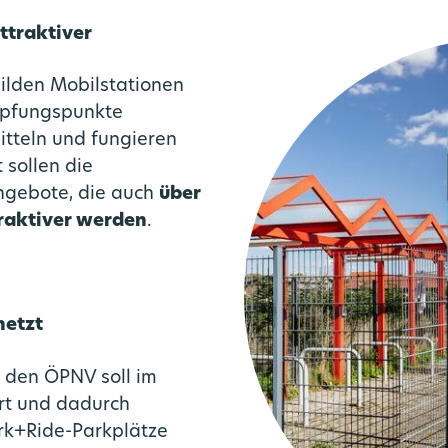
ttraktiver
ilden Mobilstationen
nüpfungspunkte
tteln und fungieren
 sollen die
ngebote, die auch
über
raktiver werden
.
netzt
 den ÖPNV soll im
ert und dadurch
ark+Ride-Parkplätze