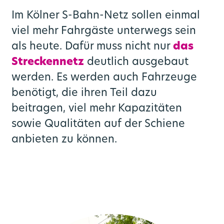
Im Kölner S-Bahn-Netz sollen einmal
viel mehr Fahrgäste unterwegs sein
als heute. Dafür muss nicht nur
das
Streckennetz
deutlich ausgebaut
werden. Es werden auch Fahrzeuge
benötigt, die ihren Teil dazu
beitragen, viel mehr Kapazitäten
sowie Qualitäten auf der Schiene
anbieten zu können.
rn
Vernetzte Mobilität
Medienportal
Über uns
Angebot
Karriere
Ausbau
go.Rheinland GmbH
Bahnknoten Köln
Mobilstationen
Stellenportal
Liniennetz
Aktuelles
Bahnknoten Aachen
Verkehrsprodukte
Veranstaltungen
Zweckverband
Park and Ride
Benefits