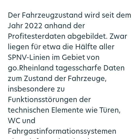
Der Fahrzeugzustand wird seit dem
Jahr 2022 anhand der
Profitesterdaten abgebildet. Zwar
liegen für etwa die Hälfte aller
ern
SPNV-Linien im Gebiet von
Vernetzte Mobilität
Medienportal
Angebot
Über uns
Karriere
Ausbau
go.Rheinland tagesscharfe Daten
go.Rheinland GmbH
Bahnknoten Köln
Mobilstationen
Stellenportal
Liniennetz
Aktuelles
zum Zustand der Fahrzeuge,
insbesondere zu
Bahnknoten Aachen
Verkehrsprodukte
Veranstaltungen
Zweckverband
Park and Ride
Benefits
Funktionsstörungen der
technischen Elemente wie Türen,
Regionale Konzepte
Rheinisches Revier
Verkehrsqualität
LinkedIn News
go.Synergie
WC und
Fahrgastinformationssystemen
SPNV-Vergabeverfahren
Video- und Bildmaterial
Zukunftsmobilität
Gremien