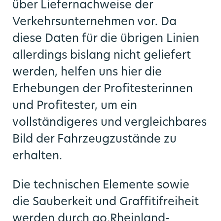
über Liefernachweise der
Verkehrsunternehmen vor. Da
Publikationen
CoKo Rechner
Mobilitätsplan / Nahverkehrsplan
diese Daten für die übrigen Linien
Pressemeldungen Partner
Die S-Bahn Rheinland kommt
Multimodale Datendrehscheibe NRW
allerdings bislang nicht geliefert
werden, helfen uns hier die
Förderprogramme
Pressekontakte
Grundlagenuntersuchung Mobilität
Erhebungen der Profitesterinnen
und Profitester, um ein
go.Update – Newsletter
vollständigeres und vergleichbares
Bild der Fahrzeugzustände zu
erhalten.
Die technischen Elemente sowie
die Sauberkeit und Graffitifreiheit
werden durch go.Rheinland-