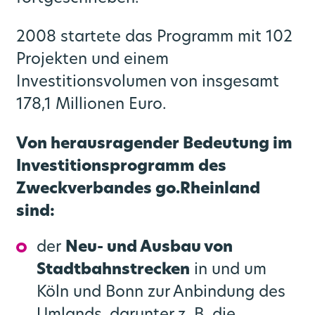
go.Rheinland GmbH
Bahnknoten Köln
Mobilstationen
Stellenportal
Liniennetz
Aktuelles
2008 startete das Programm mit 102
Projekten und einem
Bahnknoten Aachen
Verkehrsprodukte
Veranstaltungen
Zweckverband
Park and Ride
Benefits
Investitionsvolumen von insgesamt
178,1 Millionen Euro.
Regionale Konzepte
Rheinisches Revier
Verkehrsqualität
LinkedIn News
go.Synergie
Von herausragender Bedeutung im
SPNV-Vergabeverfahren
Video- und Bildmaterial
Zukunftsmobilität
Gremien
Investitionsprogramm des
Zweckverbandes go.Rheinland
Publikationen
CoKo Rechner
Mobilitätsplan / Nahverkehrsplan
sind:
Pressemeldungen Partner
Multimodale Datendrehscheibe NRW
Die S-Bahn Rheinland kommt
der
Neu- und Ausbau von
Stadtbahnstrecken
in und um
Förderprogramme
Pressekontakte
Grundlagenuntersuchung Mobilität
Köln und Bonn zur Anbindung des