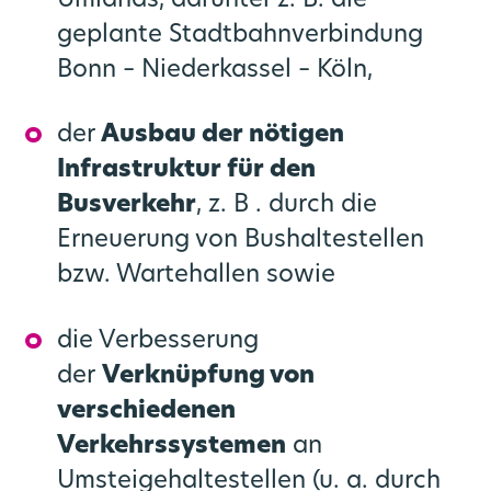
Umlands, darunter z. B. die
go.Update – Newsletter
geplante Stadtbahnverbindung
Bonn – Niederkassel – Köln,
der
Ausbau der nötigen
Infrastruktur für den
Busverkehr
, z. B . durch die
Erneuerung von Bushaltestellen
bzw. Wartehallen sowie
die Verbesserung
der
Verknüpfung von
verschiedenen
Verkehrssystemen
an
Umsteigehaltestellen (u. a. durch