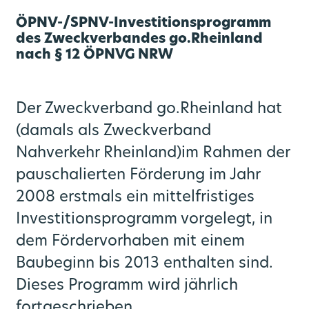
ÖPNV-/SPNV-Investitionsprogramm
des Zweckverbandes go.Rheinland
nach § 12 ÖPNVG NRW
Der Zweckverband go.Rheinland hat
(damals als Zweckverband
Nahverkehr Rheinland)
im Rahmen der
pauschalierten Förderung im Jahr
2008 erstmals ein mittelfristiges
Investitionsprogramm vorgelegt, in
dem Fördervorhaben mit einem
Baubeginn bis 2013 enthalten sind.
ern
Dieses Programm wird jährlich
Vernetzte Mobilität
Medienportal
Angebot
Über uns
Karriere
Ausbau
fortgeschrieben.