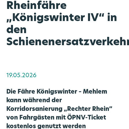
Rheinfähre
„Königswinter IV“ in
den
Schienenersatzverkeh
rn
Vernetzte Mobilität
Medienportal
Über uns
Angebot
Karriere
Ausbau
go.Rheinland GmbH
Bahnknoten Köln
Mobilstationen
Stellenportal
Liniennetz
Aktuelles
19.05.2026
Bahnknoten Aachen
Verkehrsprodukte
Veranstaltungen
Zweckverband
Park and Ride
Benefits
Die Fähre Königswinter – Mehlem
kann während der
Regionale Konzepte
Rheinisches Revier
Verkehrsqualität
LinkedIn News
go.Synergie
Korridorsanierung „Rechter Rhein“
von Fahrgästen mit ÖPNV-Ticket
SPNV-Vergabeverfahren
Video- und Bildmaterial
Zukunftsmobilität
Gremien
kostenlos genutzt werden