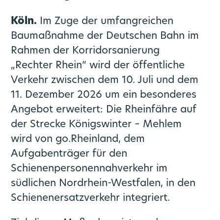
Publikationen
CoKo Rechner
Mobilitätsplan / Nahverkehrsplan
Köln.
Im Zuge der umfangreichen
Baumaßnahme der Deutschen Bahn im
Die S-Bahn Rheinland kommt
Pressemeldungen Partner
Multimodale Datendrehscheibe NRW
Rahmen der Korridorsanierung
Förderprogramme
Pressekontakte
Grundlagenuntersuchung Mobilität
„Rechter Rhein“ wird der öffentliche
Verkehr zwischen dem 10. Juli und dem
go.Update – Newsletter
11. Dezember 2026 um ein besonderes
Angebot erweitert: Die Rheinfähre auf
der Strecke Königswinter – Mehlem
wird von go.Rheinland, dem
Aufgabenträger für den
Schienenpersonennahverkehr im
südlichen Nordrhein-Westfalen, in den
Schienenersatzverkehr integriert.