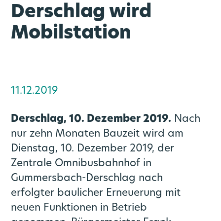
Derschlag wird
Mobilstation
11.12.2019
rn
Vernetzte Mobilität
Medienportal
Über uns
Angebot
Karriere
Ausbau
Derschlag, 10. Dezember 2019.
Nach
go.Rheinland GmbH
Bahnknoten Köln
Mobilstationen
Stellenportal
Liniennetz
Aktuelles
nur zehn Monaten Bauzeit wird am
Dienstag, 10. Dezember 2019, der
Bahnknoten Aachen
Verkehrsprodukte
Veranstaltungen
Zweckverband
Park and Ride
Benefits
Zentrale Omnibusbahnhof in
Gummersbach-Derschlag nach
Regionale Konzepte
Rheinisches Revier
Verkehrsqualität
LinkedIn News
go.Synergie
erfolgter baulicher Erneuerung mit
neuen Funktionen in Betrieb
SPNV-Vergabeverfahren
Video- und Bildmaterial
Zukunftsmobilität
Gremien