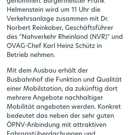
genommen. Bürgermeister Frank
Helmenstein wird um 11 Uhr die
Publikationen
CoKo Rechner
Mobilitätsplan / Nahverkehrsplan
Verkehrsanlage zusammen mit Dr.
Norbert Reinkober, Geschäftsführer
Die S-Bahn Rheinland kommt
Pressemeldungen Partner
Multimodale Datendrehscheibe NRW
des "Nahverkehr Rheinland (NVR)" und
OVAG-Chef Karl Heinz Schütz in
Förderprogramme
Pressekontakte
Grundlagenuntersuchung Mobilität
Betrieb nehmen.
go.Update – Newsletter
Mit dem Ausbau erhält der
Busbahnhof die Funktion und Qualität
einer Mobilstation, da zukünftig dort
mehrere Angebote nachhaltiger
Mobilität angeboten werden. Konkret
bedeutet das neben der sehr guten
ÖPNV-Anbindung mit attraktiven
Fahrgastüberdachungen und