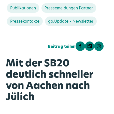
Publikationen
Pressemeldungen Partner
Pressekontakte
go.Update – Newsletter
Beitrag teilen
Auf Facebook tei
Auf LinkedIn
Teilen 
Mit der SB20
deutlich schneller
rn
Vernetzte Mobilität
Medienportal
Über uns
Angebot
Karriere
Ausbau
von Aachen nach
Jülich
go.Rheinland GmbH
Bahnknoten Köln
Mobilstationen
Stellenportal
Liniennetz
Aktuelles
Bahnknoten Aachen
Verkehrsprodukte
Veranstaltungen
Zweckverband
Park and Ride
Benefits