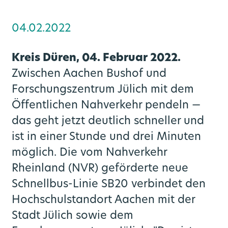
Regionale Konzepte
Rheinisches Revier
Verkehrsqualität
LinkedIn News
go.Synergie
04.02.2022
SPNV-Vergabeverfahren
Video- und Bildmaterial
Zukunftsmobilität
Gremien
Kreis Düren, 04. Februar 2022.
Zwischen Aachen Bushof und
Publikationen
CoKo Rechner
Mobilitätsplan / Nahverkehrsplan
Forschungszentrum Jülich mit dem
Öffentlichen Nahverkehr pendeln —
Die S-Bahn Rheinland kommt
Pressemeldungen Partner
Multimodale Datendrehscheibe NRW
das geht jetzt deutlich schneller und
ist in einer Stunde und drei Minuten
Förderprogramme
Pressekontakte
Grundlagenuntersuchung Mobilität
möglich. Die vom Nahverkehr
Rheinland (NVR) geförderte neue
go.Update – Newsletter
Schnellbus-Linie SB20 verbindet den
Hochschulstandort Aachen mit der
Stadt Jülich sowie dem