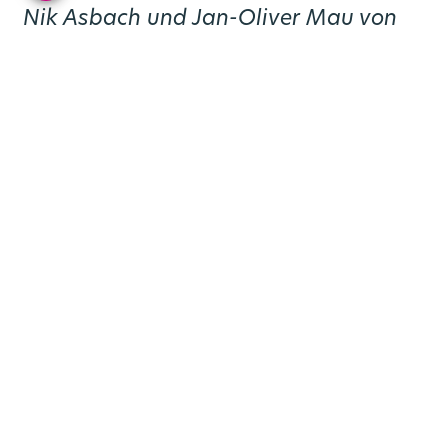
Nik Asbach und Jan-Oliver Mau von
der Rurtalbus GmbH, Heiko
Sedlaczek (NVR), Anne Schüssler
(Kreis Düren), Landrat Wolfgang
Spelthahn und Jens Kuchenbecker
(FZJ) (v.l.) freuen sich über die neue
Schnellbus-Linie SB20. Foto: Kreis
Düren