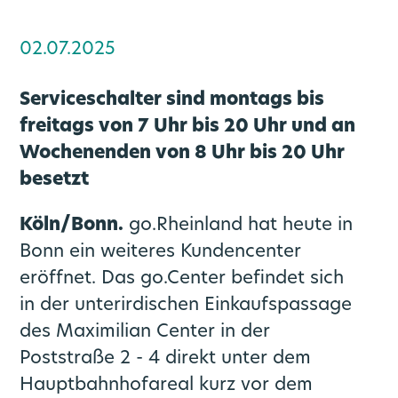
Publikationen
CoKo Rechner
Mobilitätsplan / Nahverkehrsplan
Die S-Bahn Rheinland kommt
Pressemeldungen Partner
Multimodale Datendrehscheibe NRW
02.07.2025
Förderprogramme
Pressekontakte
Grundlagenuntersuchung Mobilität
Serviceschalter sind montags bis
freitags von 7 Uhr bis 20 Uhr und an
go.Update – Newsletter
Wochenenden von 8 Uhr bis 20 Uhr
besetzt
Köln/Bonn.
go.Rheinland hat heute in
Bonn ein weiteres Kundencenter
eröffnet. Das go.Center befindet sich
in der unterirdischen Einkaufspassage
des Maximilian Center in der
Poststraße 2 - 4 direkt unter dem
Hauptbahnhofareal kurz vor dem