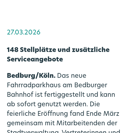
Bahnknoten Aachen
Verkehrsprodukte
Veranstaltungen
Zweckverband
Park and Ride
Benefits
Regionale Konzepte
Rheinisches Revier
Verkehrsqualität
LinkedIn News
go.Synergie
27.03.2026
SPNV-Vergabeverfahren
Video- und Bildmaterial
Zukunftsmobilität
Gremien
148 Stellplätze und zusätzliche
Publikationen
CoKo Rechner
Mobilitätsplan / Nahverkehrsplan
Serviceangebote
Bedburg/Köln.
Das neue
Die S-Bahn Rheinland kommt
Pressemeldungen Partner
Multimodale Datendrehscheibe NRW
Fahrradparkhaus am Bedburger
Förderprogramme
Pressekontakte
Grundlagenuntersuchung Mobilität
Bahnhof ist fertiggestellt und kann
ab sofort genutzt werden. Die
go.Update – Newsletter
feierliche Eröffnung fand Ende März
gemeinsam mit Mitarbeitenden der