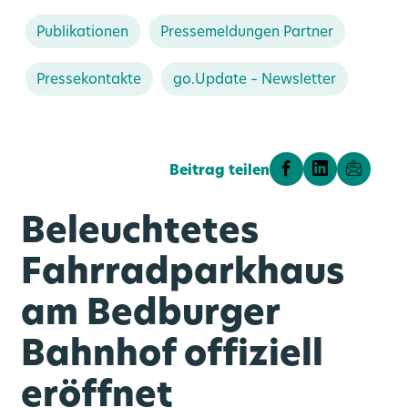
Publikationen
Pressemeldungen Partner
Pressekontakte
go.Update – Newsletter
Beitrag teilen
Auf Facebook tei
Auf LinkedIn
Teilen 
Beleuchtetes
Fahrradparkhaus
rn
am Bedburger
Vernetzte Mobilität
Medienportal
Über uns
Angebot
Karriere
Ausbau
Bahnhof offiziell
go.Rheinland GmbH
Bahnknoten Köln
Mobilstationen
Stellenportal
Liniennetz
Aktuelles
eröffnet