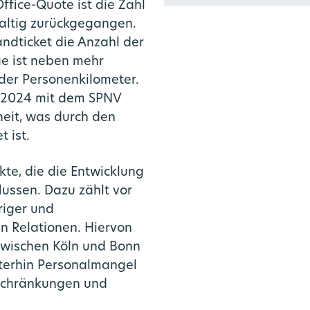
fice-Quote ist die Zahl
altig zurückgegangen.
ndticket die Anzahl der
ge ist neben mehr
er Personenkilometer.
 2024 mit dem SPNV
heit, was durch den
t ist.
te, die die Entwicklung
ussen. Dazu zählt vor
riger und
n Relationen. Hiervon
zwischen Köln und Bonn
iterhin Personalmangel
nschränkungen und