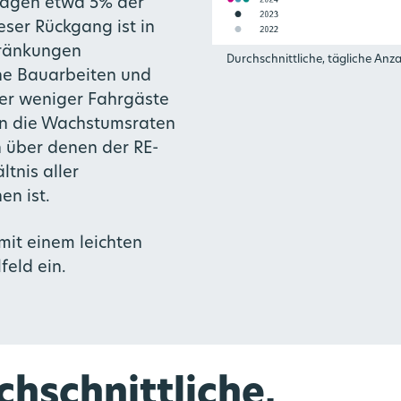
ntagen etwa 5% der
eser Rückgang ist in
chränkungen
Durchschnittliche, tägliche Anz
he Bauarbeiten und
er weniger Fahrgäste
en die Wachstumsraten
h über denen der RE-
tnis aller
n ist.
mit einem leichten
feld ein.
chschnittliche,