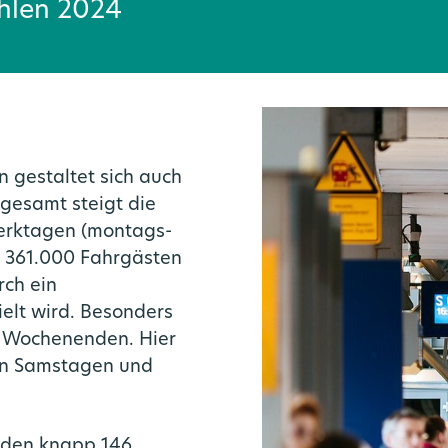
hlen 2024
 gestaltet sich auch
sgesamt steigt die
Werktagen (montags-
n 361.000 Fahrgästen
rch ein
elt wird. Besonders
en Wochenenden. Hier
 an Samstagen und
Vernetzte Mobilität
Medienportal
Über uns
Angebot
Karriere
Ausbau
go.Rheinland GmbH
Bahnknoten Köln
Mobilstationen
Stellenportal
Liniennetz
Aktuelles
rden knapp 146