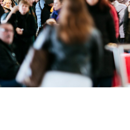
lan
 NRW
tät