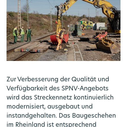
Zur Verbesserung der Qualität und
Verfügbarkeit des SPNV-Angebots
wird das Streckennetz kontinuierlich
rn
Vernetzte Mobilität
Medienportal
Über uns
Angebot
Karriere
Ausbau
modernisiert, ausgebaut und
instandgehalten. Das Baugeschehen
go.Rheinland GmbH
Bahnknoten Köln
Mobilstationen
Stellenportal
Liniennetz
Aktuelles
im Rheinland ist entsprechend