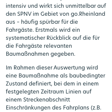
intensiv und wirkt sich unmittelbar auf
Bahnknoten Aachen
Verkehrsprodukte
Veranstaltungen
Zweckverband
Park and Ride
Benefits
den SPNV im Gebiet von go.Rheinland
aus – häufig spürbar für die
Regionale Konzepte
Rheinisches Revier
Verkehrsqualität
LinkedIn News
go.Synergie
Fahrgäste. Erstmals wird ein
systematischer Rückblick auf die für
SPNV-Vergabeverfahren
Video- und Bildmaterial
Zukunftsmobilität
Gremien
die Fahrgäste relevanten
Publikationen
CoKo Rechner
Mobilitätsplan / Nahverkehrsplan
Baumaßnahmen gegeben.
Die S-Bahn Rheinland kommt
Pressemeldungen Partner
Multimodale Datendrehscheibe NRW
Im Rahmen dieser Auswertung wird
eine Baumaßnahme als baubedingter
Förderprogramme
Pressekontakte
Grundlagenuntersuchung Mobilität
Zustand definiert, bei dem in einem
festgelegten Zeitraum Linien auf
go.Update – Newsletter
einem Streckenabschnitt
Einschränkungen des Fahrplans (z.B.