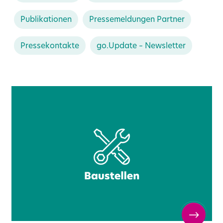
Publikationen
Pressemeldungen Partner
Pressekontakte
go.Update – Newsletter
ern
Vernetzte Mobilität
Medienportal
Über uns
Angebot
Karriere
Ausbau