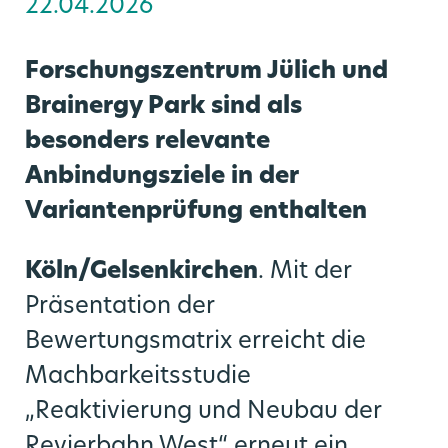
22.04.2026
SPNV-Vergabeverfahren
Video- und Bildmaterial
Zukunftsmobilität
Gremien
Forschungszentrum Jülich und
Publikationen
CoKo Rechner
Mobilitätsplan / Nahverkehrsplan
Brainergy Park sind als
besonders relevante
Pressemeldungen Partner
Die S-Bahn Rheinland kommt
Multimodale Datendrehscheibe NRW
Anbindungsziele in der
Förderprogramme
Pressekontakte
Grundlagenuntersuchung Mobilität
Variantenprüfung enthalten
Köln/Gelsenkirchen
. Mit der
go.Update – Newsletter
Präsentation der
Bewertungsmatrix erreicht die
Machbarkeitsstudie
„Reaktivierung und Neubau der
Revierbahn West“ erneut ein