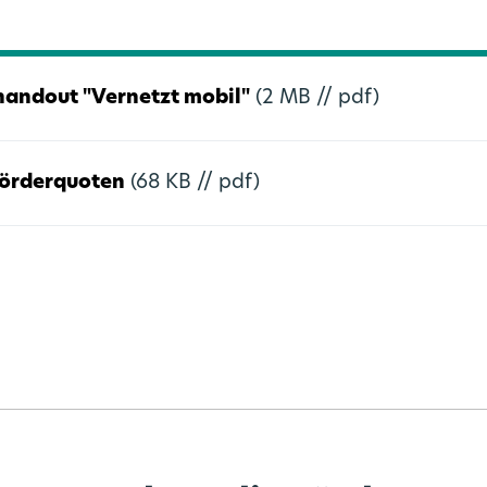
handout "Vernetzt mobil"
(2 MB //
pdf)
förderquoten
(68 KB //
pdf)