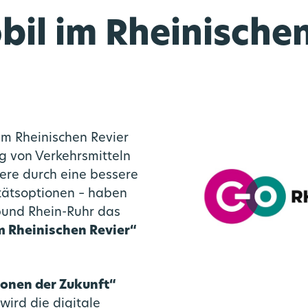
bil im Rheinischen
im Rheinischen Revier
g von Verkehrsmitteln
re durch eine bessere
tätsoptionen – haben
bund Rhein-Ruhr das
m Rheinischen Revier“
Vernetzte Mobilität
Medienportal
Über uns
Angebot
Karriere
Ausbau
ionen der Zukunft“
go.Rheinland GmbH
Bahnknoten Köln
Mobilstationen
Stellenportal
Liniennetz
Aktuelles
wird die digitale