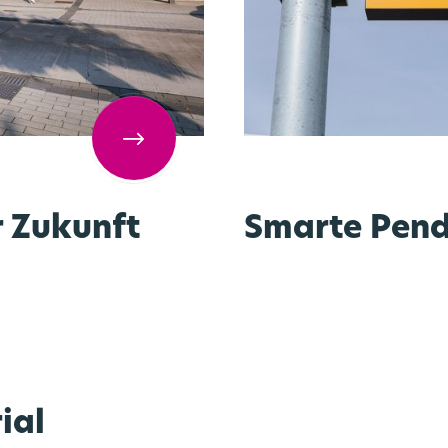
r Zukunft
Smarte Pend
ial