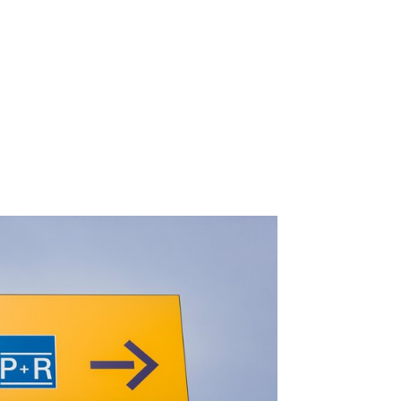
lan
 NRW
tät